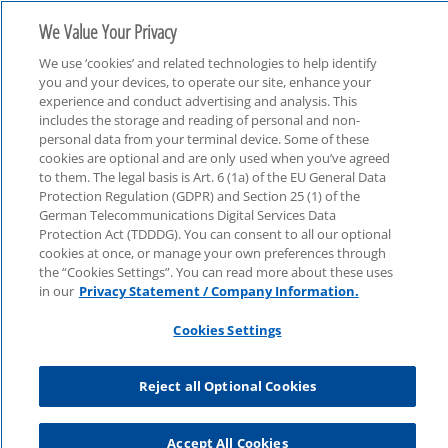
We Value Your Privacy
We use ‘cookies’ and related technologies to help identify
you and your devices, to operate our site, enhance your
experience and conduct advertising and analysis. This
includes the storage and reading of personal and non-
personal data from your terminal device. Some of these
Technologie, Medien & Telekommunikation (TMT)
cookies are optional and are only used when you’ve agreed
to them. The legal basis is Art. 6 (1a) of the EU General Data
Protection Regulation (GDPR) and Section 25 (1) of the
German Telecommunications Digital Services Data
Protection Act (TDDDG). You can consent to all our optional
cookies at once, or manage your own preferences through
the “Cookies Settings”. You can read more about these uses
in our
Privacy Statement / Company Information.
Cookies Settings
Reject all Optional Cookies
Accept All Cookies