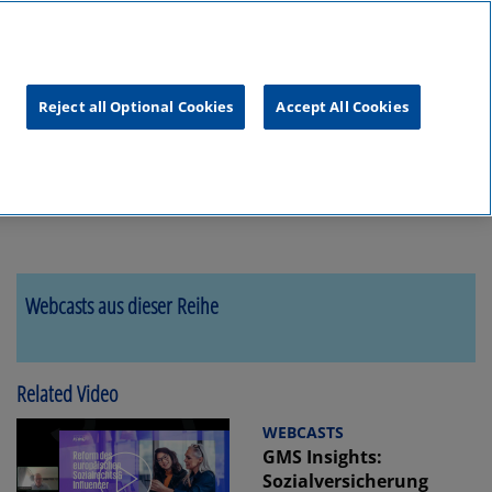
unftsgipfel
KPMG
RealTalk
Reject all Optional Cookies
Accept All Cookies
Webcasts aus dieser Reihe
Related Video
WEBCASTS
GMS Insights:
Sozialversicherung