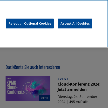
unftsgipfel
KPMG
RealTalk
Reject all Optional Cookies
Accept All Cookies
Das könnte Sie auch interessieren
EVENT
Cloud-Konferenz 2024:
Jetzt anmelden
Dienstag, 24. September
01:41
2024 | 495 Aufrufe