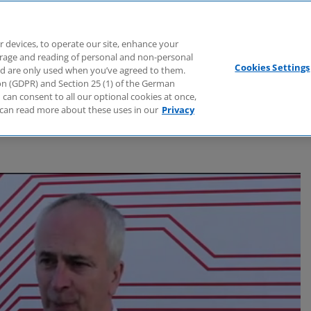
Branchen
Dienstleistungen
Webcasts
Podcasts
Zuk
r devices, to operate our site, enhance your
torage and reading of personal and non-personal
Cookies Settings
nd are only used when you’ve agreed to them.
tion (GDPR) and Section 25 (1) of the German
tion (TMT)
can consent to all our optional cookies at once,
can read more about these uses in our
Privacy