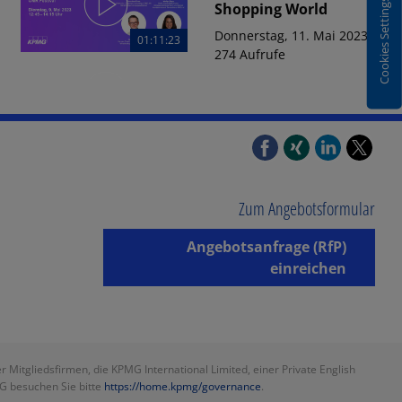
Cookies Settings
Shopping World
Donnerstag, 11. Mai 2023 |
01:11:23
274 Aufrufe
15:42
FINANCIAL SERVICES
Wie gelingen smarte
Operations im Asset
Management? #29
Freitag, 12. Mai 2023 | 352
Aufrufe
Zum Angebotsformular
01:06
FINANCIAL SERVICES
Angebotsanfrage (RfP)
Markus Quick zur Non-
einreichen
Financial Risk-Studie
2022
Dienstag, 02. Mai 2023 |
453 Aufrufe
itgliedsfirmen, die KPMG International Limited, einer Private English
06:24
FINANCIAL SERVICES
MG besuchen Sie bitte
https://home.kpmg/governance
.