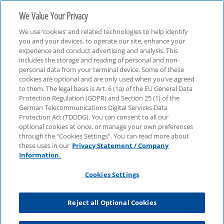
We Value Your Privacy
We use ‘cookies’ and related technologies to help identify
you and your devices, to operate our site, enhance your
experience and conduct advertising and analysis. This
includes the storage and reading of personal and non-
personal data from your terminal device. Some of these
Industrielle Produktion
cookies are optional and are only used when you’ve agreed
to them. The legal basis is Art. 6 (1a) of the EU General Data
Protection Regulation (GDPR) and Section 25 (1) of the
German Telecommunications Digital Services Data
Protection Act (TDDDG). You can consent to all our
optional cookies at once, or manage your own preferences
through the “Cookies Settings”. You can read more about
these uses in our
Privacy Statement / Company
Information.
Cookies Settings
Reject all Optional Cookies