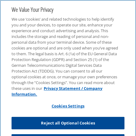
We Value Your Privacy
We use ‘cookies’ and related technologies to help identify
you and your devices, to operate our site, enhance your
experience and conduct advertising and analysis. This
includes the storage and reading of personal and non-
personal data from your terminal device. Some of these
Teaser
cookies are optional and are only used when you’ve agreed
to them. The legal basis is Art. 6 (1a) of the EU General Data
Protection Regulation (GDPR) and Section 25 (1) of the
German Telecommunications Digital Services Data
Protection Act (TDDDG). You can consent to all our
optional cookies at once, or manage your own preferences
through the “Cookies Settings”. You can read more about
these uses in our
Privacy Statement / Company
Information.
Cookies Settings
Reject all Optional Cookies