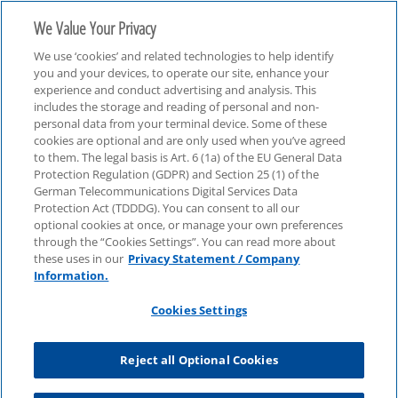
We Value Your Privacy
We use ‘cookies’ and related technologies to help identify
you and your devices, to operate our site, enhance your
experience and conduct advertising and analysis. This
includes the storage and reading of personal and non-
personal data from your terminal device. Some of these
Technologie, Medien & Telekommunikation (TMT)
cookies are optional and are only used when you’ve agreed
to them. The legal basis is Art. 6 (1a) of the EU General Data
Protection Regulation (GDPR) and Section 25 (1) of the
German Telecommunications Digital Services Data
Protection Act (TDDDG). You can consent to all our
optional cookies at once, or manage your own preferences
through the “Cookies Settings”. You can read more about
these uses in our
Privacy Statement / Company
Information.
Cookies Settings
Reject all Optional Cookies