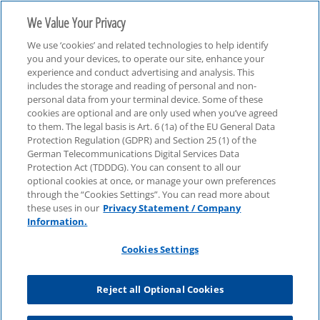
We Value Your Privacy
We use ‘cookies’ and related technologies to help identify
you and your devices, to operate our site, enhance your
experience and conduct advertising and analysis. This
includes the storage and reading of personal and non-
personal data from your terminal device. Some of these
Audit
cookies are optional and are only used when you’ve agreed
to them. The legal basis is Art. 6 (1a) of the EU General Data
Protection Regulation (GDPR) and Section 25 (1) of the
German Telecommunications Digital Services Data
Protection Act (TDDDG). You can consent to all our
optional cookies at once, or manage your own preferences
through the “Cookies Settings”. You can read more about
these uses in our
Privacy Statement / Company
Information.
Cookies Settings
Reject all Optional Cookies