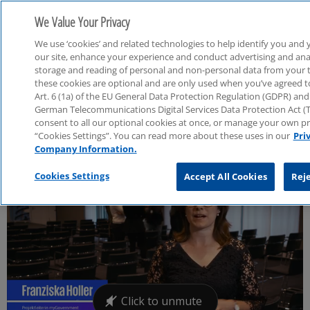
We Value Your Privacy
We use ‘cookies’ and related technologies to help identify you and 
our site, enhance your experience and conduct advertising and analy
storage and reading of personal and non-personal data from your 
these cookies are optional and are only used when you’ve agreed to 
Art. 6 (1a) of the EU General Data Protection Regulation (GDPR) and 
Öffentlicher Sektor
German Telecommunications Digital Services Data Protection Act 
consent to all our optional cookies at once, or manage your own p
“Cookies Settings”. You can read more about these uses in our
Pri
Company Information.
Cookies Settings
Accept All Cookies
Reje