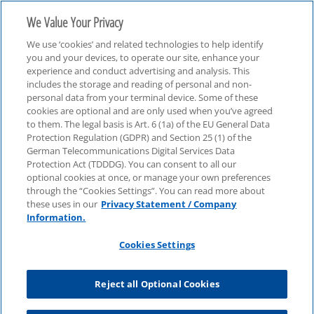
We Value Your Privacy
We use ‘cookies’ and related technologies to help identify
you and your devices, to operate our site, enhance your
experience and conduct advertising and analysis. This
includes the storage and reading of personal and non-
personal data from your terminal device. Some of these
Event
cookies are optional and are only used when you’ve agreed
to them. The legal basis is Art. 6 (1a) of the EU General Data
Protection Regulation (GDPR) and Section 25 (1) of the
German Telecommunications Digital Services Data
Protection Act (TDDDG). You can consent to all our
optional cookies at once, or manage your own preferences
through the “Cookies Settings”. You can read more about
these uses in our
Privacy Statement / Company
Information.
Cookies Settings
Reject all Optional Cookies