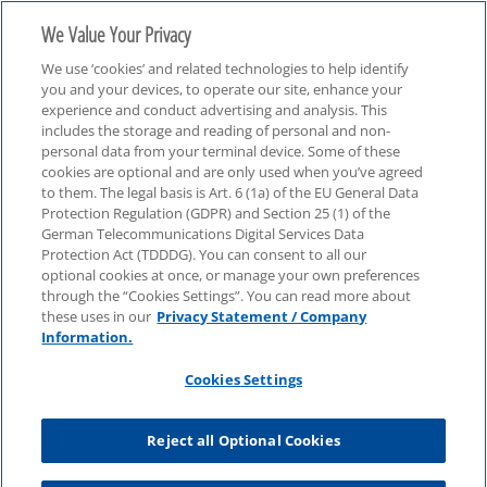
We Value Your Privacy
We use ‘cookies’ and related technologies to help identify
you and your devices, to operate our site, enhance your
experience and conduct advertising and analysis. This
includes the storage and reading of personal and non-
personal data from your terminal device. Some of these
Financial Services
cookies are optional and are only used when you’ve agreed
to them. The legal basis is Art. 6 (1a) of the EU General Data
Protection Regulation (GDPR) and Section 25 (1) of the
German Telecommunications Digital Services Data
Protection Act (TDDDG). You can consent to all our
optional cookies at once, or manage your own preferences
through the “Cookies Settings”. You can read more about
these uses in our
Privacy Statement / Company
Information.
Cookies Settings
Reject all Optional Cookies