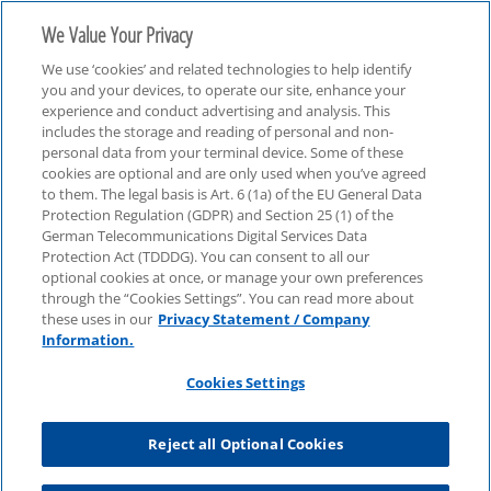
We Value Your Privacy
We use ‘cookies’ and related technologies to help identify
you and your devices, to operate our site, enhance your
experience and conduct advertising and analysis. This
includes the storage and reading of personal and non-
personal data from your terminal device. Some of these
Finanzbranche
cookies are optional and are only used when you’ve agreed
to them. The legal basis is Art. 6 (1a) of the EU General Data
Protection Regulation (GDPR) and Section 25 (1) of the
German Telecommunications Digital Services Data
Protection Act (TDDDG). You can consent to all our
optional cookies at once, or manage your own preferences
through the “Cookies Settings”. You can read more about
these uses in our
Privacy Statement / Company
Information.
Cookies Settings
Reject all Optional Cookies