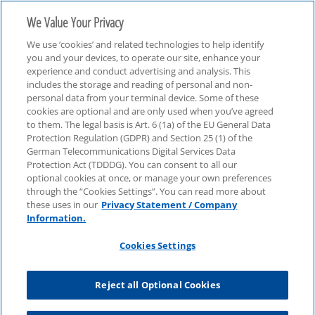
We Value Your Privacy
We use ‘cookies’ and related technologies to help identify
you and your devices, to operate our site, enhance your
experience and conduct advertising and analysis. This
includes the storage and reading of personal and non-
personal data from your terminal device. Some of these
Technologie, Medien & Telekommunikation (TMT)
cookies are optional and are only used when you’ve agreed
to them. The legal basis is Art. 6 (1a) of the EU General Data
Protection Regulation (GDPR) and Section 25 (1) of the
German Telecommunications Digital Services Data
Protection Act (TDDDG). You can consent to all our
optional cookies at once, or manage your own preferences
through the “Cookies Settings”. You can read more about
these uses in our
Privacy Statement / Company
Information.
Cookies Settings
Reject all Optional Cookies