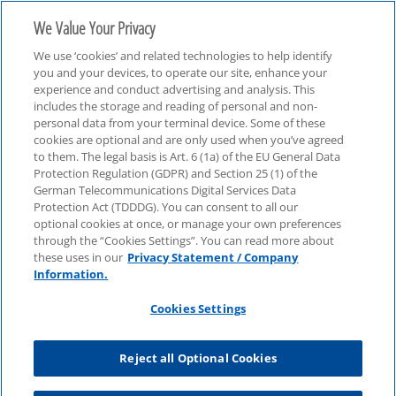
We Value Your Privacy
We use ‘cookies’ and related technologies to help identify
you and your devices, to operate our site, enhance your
experience and conduct advertising and analysis. This
includes the storage and reading of personal and non-
personal data from your terminal device. Some of these
cookies are optional and are only used when you’ve agreed
ESG beim Zukunftsgipfel 2024/2025
to them. The legal basis is Art. 6 (1a) of the EU General Data
Protection Regulation (GDPR) and Section 25 (1) of the
German Telecommunications Digital Services Data
Protection Act (TDDDG). You can consent to all our
optional cookies at once, or manage your own preferences
through the “Cookies Settings”. You can read more about
these uses in our
Privacy Statement / Company
Information.
Cookies Settings
Reject all Optional Cookies