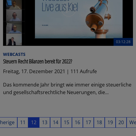
03:12:28
WEBCASTS
Steuern Recht Bilanzen bereit für 2022?
Freitag, 17. Dezember 2021 | 111 Aufrufe
Das kommende Jahr bringt wie immer einige steuerliche
und gesellschaftsrechtliche Neuerungen, die...
herige
11
12
13
14
15
16
17
18
19
20
We