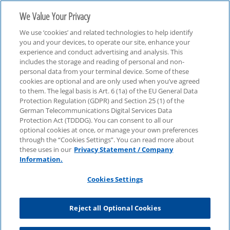
We Value Your Privacy
We use ‘cookies’ and related technologies to help identify
you and your devices, to operate our site, enhance your
experience and conduct advertising and analysis. This
includes the storage and reading of personal and non-
personal data from your terminal device. Some of these
cookies are optional and are only used when you’ve agreed
strategy
to them. The legal basis is Art. 6 (1a) of the EU General Data
Protection Regulation (GDPR) and Section 25 (1) of the
German Telecommunications Digital Services Data
Protection Act (TDDDG). You can consent to all our
optional cookies at once, or manage your own preferences
through the “Cookies Settings”. You can read more about
these uses in our
Privacy Statement / Company
Information.
Cookies Settings
Reject all Optional Cookies