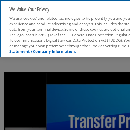
We Value Your Privacy
We use ‘cookies’ and related technologies to help identify you and you
experience and conduct advertising and analysis. This includes the s
data from your terminal device. Some of these cookies are optional a
The legal basis is Art. 6 (1a) of the EU General Data Protection Regula
Transfer Pricing Insights
Telecommunications Digital Services Data Protection Act (TDDDG). You 
or manage your own preferences through the “Cookies Settings”. You 
Statement / Company Information.