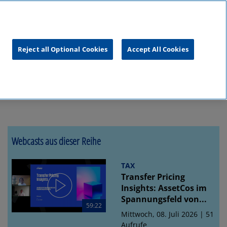
unftsgipfel
KPMG
RealTalk
Reject all Optional Cookies
Accept All Cookies
Webcasts aus dieser Reihe
TAX
Transfer Pricing
Insights: AssetCos im
Spannungsfeld von...
59:22
Mittwoch, 08. Juli 2026 | 51
Aufrufe