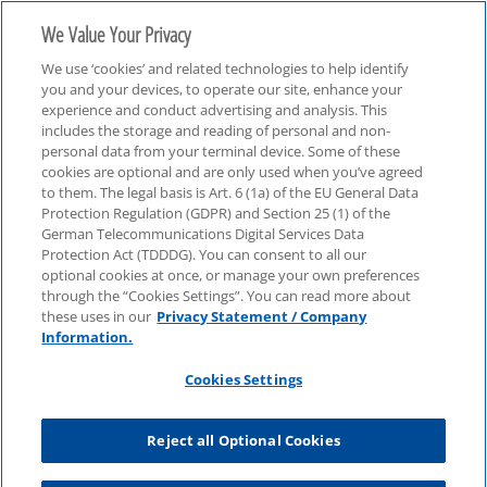
We Value Your Privacy
We use ‘cookies’ and related technologies to help identify
you and your devices, to operate our site, enhance your
experience and conduct advertising and analysis. This
includes the storage and reading of personal and non-
personal data from your terminal device. Some of these
Tax Update Public
cookies are optional and are only used when you’ve agreed
to them. The legal basis is Art. 6 (1a) of the EU General Data
Protection Regulation (GDPR) and Section 25 (1) of the
German Telecommunications Digital Services Data
Protection Act (TDDDG). You can consent to all our
optional cookies at once, or manage your own preferences
through the “Cookies Settings”. You can read more about
these uses in our
Privacy Statement / Company
Information.
Cookies Settings
Reject all Optional Cookies