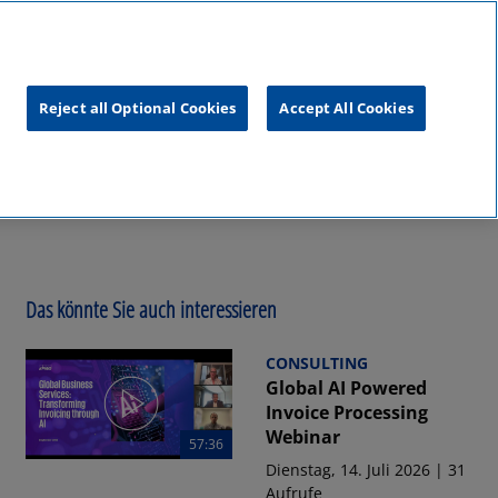
unftsgipfel
KPMG
RealTalk
Reject all Optional Cookies
Accept All Cookies
Das könnte Sie auch interessieren
CONSULTING
Global AI Powered
Invoice Processing
Webinar
57:36
Dienstag, 14. Juli 2026 | 31
Aufrufe