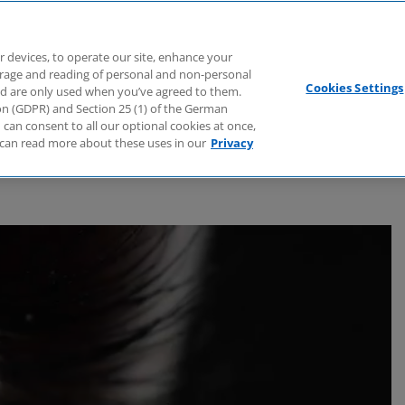
Branchen
Dienstleistungen
Webcasts
Podcasts
Zuk
r devices, to operate our site, enhance your
torage and reading of personal and non-personal
Cookies Settings
nd are only used when you’ve agreed to them.
tion (GDPR) and Section 25 (1) of the German
can consent to all our optional cookies at once,
can read more about these uses in our
Privacy