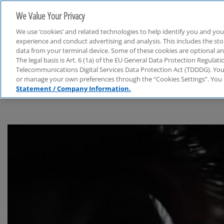
We Value Your Privacy
We use ‘cookies’ and related technologies to help identify you and you
experience and conduct advertising and analysis. This includes the s
data from your terminal device. Some of these cookies are optional a
The legal basis is Art. 6 (1a) of the EU General Data Protection Regula
Consulting
Telecommunications Digital Services Data Protection Act (TDDDG). You 
or manage your own preferences through the “Cookies Settings”. You 
Statement / Company Information.