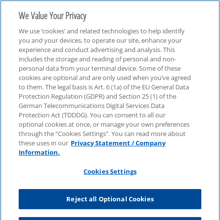
We Value Your Privacy
We use ‘cookies’ and related technologies to help identify
you and your devices, to operate our site, enhance your
experience and conduct advertising and analysis. This
includes the storage and reading of personal and non-
personal data from your terminal device. Some of these
WEF in Davos
cookies are optional and are only used when you’ve agreed
to them. The legal basis is Art. 6 (1a) of the EU General Data
Protection Regulation (GDPR) and Section 25 (1) of the
German Telecommunications Digital Services Data
Protection Act (TDDDG). You can consent to all our
optional cookies at once, or manage your own preferences
through the “Cookies Settings”. You can read more about
these uses in our
Privacy Statement / Company
Information.
Cookies Settings
Reject all Optional Cookies