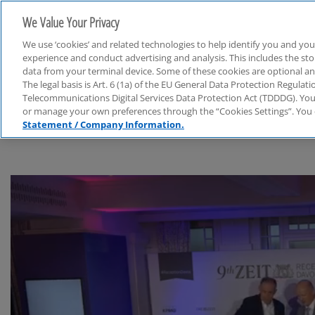
We Value Your Privacy
We use ‘cookies’ and related technologies to help identify you and you
experience and conduct advertising and analysis. This includes the s
data from your terminal device. Some of these cookies are optional a
The legal basis is Art. 6 (1a) of the EU General Data Protection Regula
WEF in Davos
Telecommunications Digital Services Data Protection Act (TDDDG). You 
or manage your own preferences through the “Cookies Settings”. You 
Statement / Company Information.