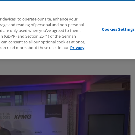
Branchen
Dienstleistungen
Webcasts
Podcasts
Zuk
r devices, to operate our site, enhance your
torage and reading of personal and non-personal
Cookies Settings
nd are only used when you’ve agreed to them.
tion (GDPR) and Section 25 (1) of the German
can consent to all our optional cookies at once,
can read more about these uses in our
Privacy