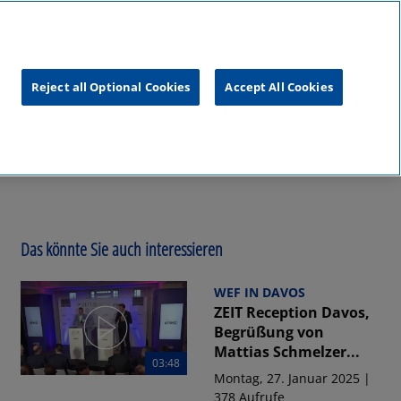
unftsgipfel
KPMG
RealTalk
Reject all Optional Cookies
Accept All Cookies
Das könnte Sie auch interessieren
WEF IN DAVOS
ZEIT Reception Davos,
Begrüßung von
Mattias Schmelzer...
03:48
Montag, 27. Januar 2025 |
378 Aufrufe