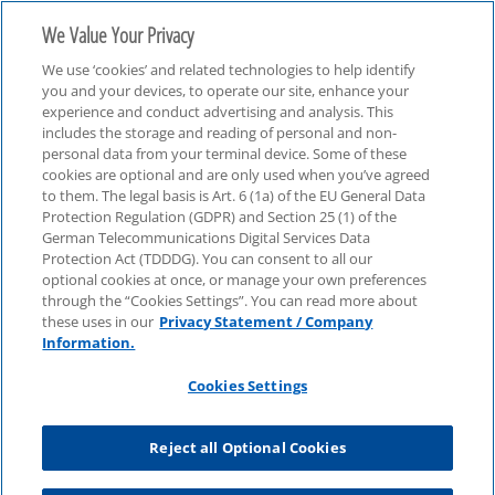
We Value Your Privacy
We use ‘cookies’ and related technologies to help identify
you and your devices, to operate our site, enhance your
experience and conduct advertising and analysis. This
includes the storage and reading of personal and non-
personal data from your terminal device. Some of these
ESG
cookies are optional and are only used when you’ve agreed
to them. The legal basis is Art. 6 (1a) of the EU General Data
Protection Regulation (GDPR) and Section 25 (1) of the
German Telecommunications Digital Services Data
Protection Act (TDDDG). You can consent to all our
optional cookies at once, or manage your own preferences
through the “Cookies Settings”. You can read more about
these uses in our
Privacy Statement / Company
Information.
Cookies Settings
Reject all Optional Cookies