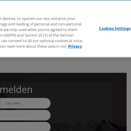
Branchen
Dienstleistungen
Webcasts
Podcasts
Zuk
r devices, to operate our site, enhance your
torage and reading of personal and non-personal
Cookies Settings
nd are only used when you’ve agreed to them.
tion (GDPR) and Section 25 (1) of the German
can consent to all our optional cookies at once,
can read more about these uses in our
Privacy