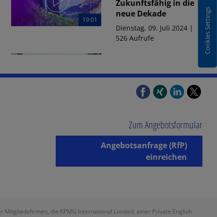
Zukunftsfähig in die
Cookies Settings
neue Dekade
19:01
Dienstag, 09. Juli 2024 |
526 Aufrufe
INTERNATIONAL
BUSINESS
Unlocking Ukraine's
Economic Potential
27:32
Montag, 17. Juni 2024 | 103
Aufrufe
Zum Angebotsformular
27:37
INTERNATIONAL
Angebotsanfrage (RfP)
BUSINESS
einreichen
Unlocking Ukraine's
Economic Potential -
Original Version
Dienstag, 18. Juni 2024 |
133 Aufrufe
itgliedsfirmen, die KPMG International Limited, einer Private English