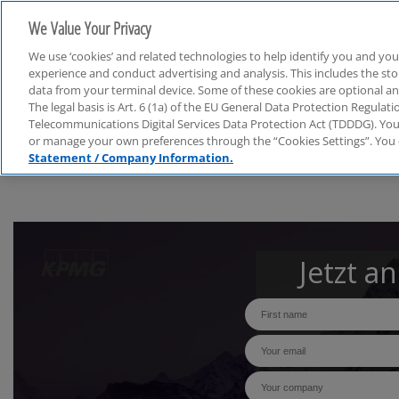
We Value Your Privacy
We use ‘cookies’ and related technologies to help identify you and you
experience and conduct advertising and analysis. This includes the s
data from your terminal device. Some of these cookies are optional a
The legal basis is Art. 6 (1a) of the EU General Data Protection Regula
Governance & Compliance
Telecommunications Digital Services Data Protection Act (TDDDG). You 
or manage your own preferences through the “Cookies Settings”. You 
Statement / Company Information.