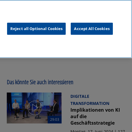
unftsgipfel
KPMG
RealTalk
Reject all Optional Cookies
Accept All Cookies
Das könnte Sie auch interessieren
DIGITALE
TRANSFORMATION
Implikationen von KI
auf die
29:03
Geschäftsstrategie
Montag, 17. Juni 2024 | 127