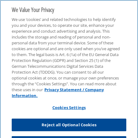
We Value Your Privacy
We use ‘cookies’ and related technologies to help identify
you and your devices, to operate our site, enhance your
experience and conduct advertising and analysis. This
includes the storage and reading of personal and non-
personal data from your terminal device. Some of these
cookies are optional and are only used when you’ve agreed
ESG
to them. The legal basis is Art. 6 (1a) of the EU General Data
Protection Regulation (GDPR) and Section 25 (1) of the
German Telecommunications Digital Services Data
Protection Act (TDDDG). You can consent to all our
optional cookies at once, or manage your own preferences
through the “Cookies Settings”. You can read more about
these uses in our
Privacy Statement / Company
Information.
Cookies Settings
Reject all Optional Cookies