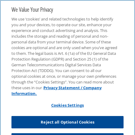
We Value Your Privacy
We use ‘cookies’ and related technologies to help identify
you and your devices, to operate our site, enhance your
experience and conduct advertising and analysis. This
includes the storage and reading of personal and non-
personal data from your terminal device. Some of these
cookies are optional and are only used when you’ve agreed
lieferkette
to them. The legal basis is Art. 6 (1a) of the EU General Data
Protection Regulation (GDPR) and Section 25 (1) of the
German Telecommunications Digital Services Data
Protection Act (TDDDG). You can consent to all our
optional cookies at once, or manage your own preferences
through the “Cookies Settings”. You can read more about
these uses in our
Privacy Statement / Company
Information.
Cookies Settings
Reject all Optional Cookies