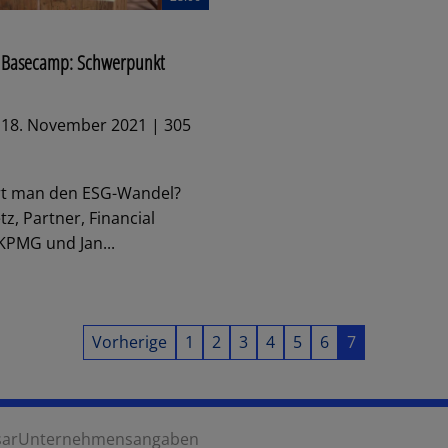
l Basecamp: Schwerpunkt
 18. November 2021 | 305
ert man den ESG-Wandel?
z, Partner, Financial
 KPMG und Jan...
Vorherige
1
2
3
4
5
6
7
sar
Unternehmensangaben