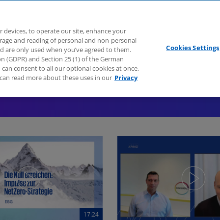
Branchen
Dienstleistungen
Webcasts
Podcasts
Zuk
r devices, to operate our site, enhance your
torage and reading of personal and non-personal
Cookies Settings
nd are only used when you’ve agreed to them.
tion (GDPR) and Section 25 (1) of the German
can consent to all our optional cookies at once,
can read more about these uses in our
Privacy
17:24