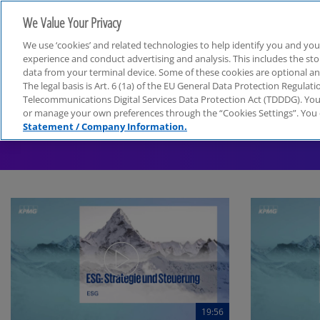
We Value Your Privacy
We use ‘cookies’ and related technologies to help identify you and you
experience and conduct advertising and analysis. This includes the s
data from your terminal device. Some of these cookies are optional a
The legal basis is Art. 6 (1a) of the EU General Data Protection Regula
Telecommunications Digital Services Data Protection Act (TDDDG). You 
or manage your own preferences through the “Cookies Settings”. You 
ESG
Statement / Company Information.
19:56