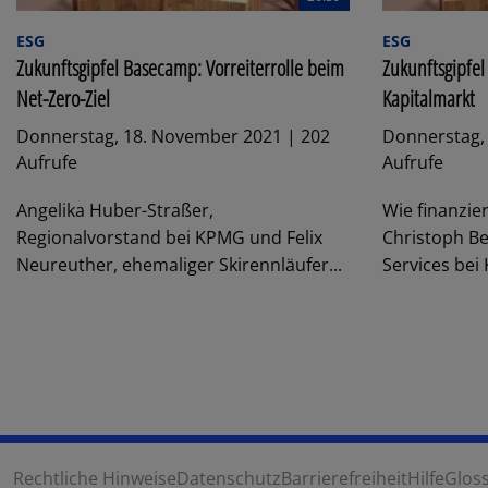
ESG
ESG
Zukunftsgipfel Basecamp: Vorreiterrolle beim
Zukunftsgipfe
Net-Zero-Ziel
Kapitalmarkt
Donnerstag, 18. November 2021 | 202
Donnerstag,
Aufrufe
Aufrufe
Angelika Huber-Straßer,
Wie finanzi
Regionalvorstand bei KPMG und Felix
Christoph Bet
Neureuther, ehemaliger Skirennläufer...
Services bei
Rechtliche Hinweise
Datenschutz
Barrierefreiheit
Hilfe
Glos