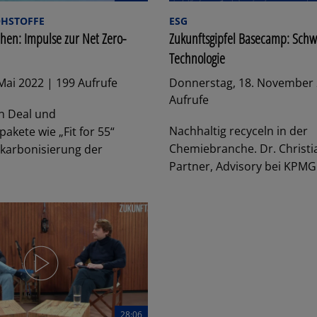
OHSTOFFE
ESG
chen: Impulse zur Net Zero-
Zukunftsgipfel Basecamp: Sch
Technologie
Mai 2022 | 199 Aufrufe
Donnerstag, 18. November 
Aufrufe
n Deal und
Nachhaltig recyceln in der
kete wie „Fit for 55“
Chemiebranche. Dr. Christ
ekarbonisierung der
Partner, Advisory bei KPMG 
28:06