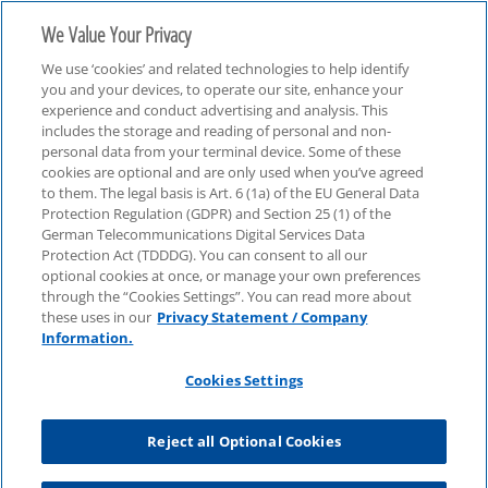
We Value Your Privacy
We use ‘cookies’ and related technologies to help identify
you and your devices, to operate our site, enhance your
experience and conduct advertising and analysis. This
includes the storage and reading of personal and non-
personal data from your terminal device. Some of these
Handel & Konsumgüter
cookies are optional and are only used when you’ve agreed
to them. The legal basis is Art. 6 (1a) of the EU General Data
Protection Regulation (GDPR) and Section 25 (1) of the
German Telecommunications Digital Services Data
Protection Act (TDDDG). You can consent to all our
optional cookies at once, or manage your own preferences
through the “Cookies Settings”. You can read more about
these uses in our
Privacy Statement / Company
Information.
Cookies Settings
Reject all Optional Cookies