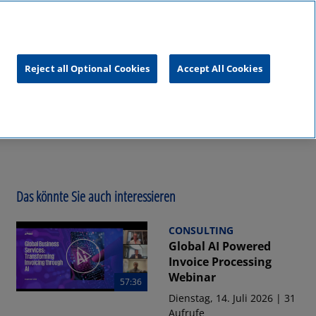
unftsgipfel
KPMG
RealTalk
Reject all Optional Cookies
Accept All Cookies
Das könnte Sie auch interessieren
CONSULTING
Global AI Powered
Invoice Processing
Webinar
57:36
Dienstag, 14. Juli 2026 | 31
Aufrufe