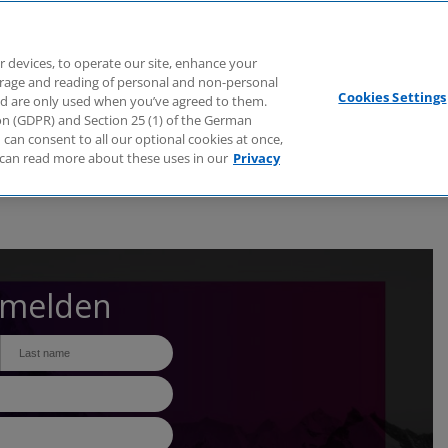
Branchen
Dienstleistungen
Webcasts
Podcasts
Zuk
r devices, to operate our site, enhance your
torage and reading of personal and non-personal
Cookies Settings
nd are only used when you’ve agreed to them.
tion (GDPR) and Section 25 (1) of the German
can consent to all our optional cookies at once,
can read more about these uses in our
Privacy