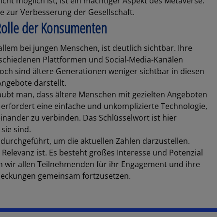
cht möglich ist, ist ein mächtiger Aspekt des Metaverse.
e zur Verbesserung der Gesellschaft.
 Rolle der Konsumenten
allem bei jungen Menschen, ist deutlich sichtbar. Ihre
rschiedenen Plattformen und Social-Media-Kanälen
ch sind ältere Generationen weniger sichtbar in diesen
Angebote darstellt.
glaubt man, dass ältere Menschen mit gezielten Angeboten
 erfordert eine einfache und unkomplizierte Technologie,
einander zu verbinden. Das Schlüsselwort ist hier
ie sind.
durchgeführt, um die aktuellen Zahlen darzustellen.
Relevanz ist. Es besteht großes Interesse und Potenzial
en wir allen Teilnehmenden für ihr Engagement und ihre
ntdeckungen gemeinsam fortzusetzen.