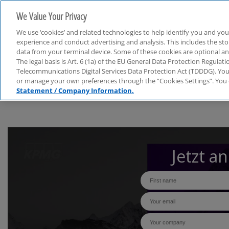
We Value Your Privacy
We use ‘cookies’ and related technologies to help identify you and you
experience and conduct advertising and analysis. This includes the s
data from your terminal device. Some of these cookies are optional a
The legal basis is Art. 6 (1a) of the EU General Data Protection Regula
Handel & Konsumgüter
Telecommunications Digital Services Data Protection Act (TDDDG). You 
or manage your own preferences through the “Cookies Settings”. You 
Statement / Company Information.