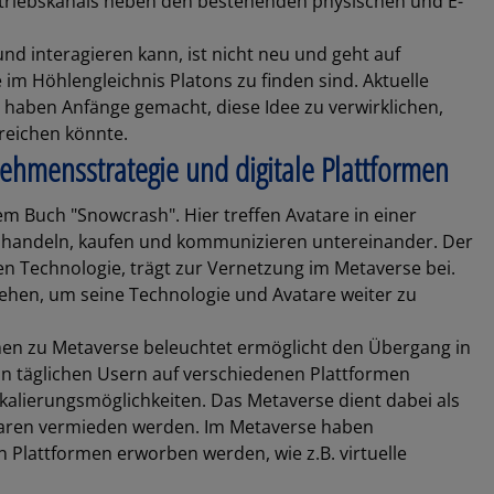
ertriebskanals neben den bestehenden physischen und E-
und interagieren kann, ist nicht neu und geht auf
im Höhlengleichnis Platons zu finden sind. Aktuelle
 haben Anfänge gemacht, diese Idee zu verwirklichen,
reichen könnte.
hmensstrategie und digitale Plattformen
 Buch "Snowcrash". Hier treffen Avatare in einer
h, handeln, kaufen und kommunizieren untereinander. Der
en Technologie, trägt zur Vernetzung im Metaverse bei.
sehen, um seine Technologie und Avatare weiter zu
en zu Metaverse beleuchtet ermöglicht den Übergang in
ion täglichen Usern auf verschiedenen Plattformen
alierungsmöglichkeiten. Das Metaverse dient dabei als
aren vermieden werden. Im Metaverse haben
Plattformen erworben werden, wie z.B. virtuelle