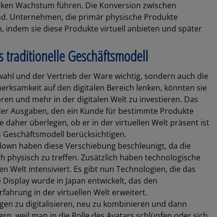
rken Wachstum führen. Die Konversion zwischen
nd. Unternehmen, die primär physische Produkte
 indem sie diese Produkte virtuell anbieten und später
s traditionelle Geschäftsmodell
wahl und der Vertrieb der Ware wichtig, sondern auch die
ksamkeit auf den digitalen Bereich lenken, könnten sie
en und mehr in der digitalen Welt zu investieren. Das
 der Ausgaben, den ein Kunde für bestimmte Produkte
 daher überlegen, ob er in der virtuellen Welt präsent ist
s Geschäftsmodell berücksichtigen.
own haben diese Verschiebung beschleunigt, da die
ch physisch zu treffen. Zusätzlich haben technologische
n Welt intensiviert. Es gibt nun Technologien, die das
Display wurde in Japan entwickelt, das den
fahrung in der virtuellen Welt erweitert.
en zu digitalisieren, neu zu kombinieren und dann
ern, weil man in die Rolle des Avatars schlüpfen oder sich