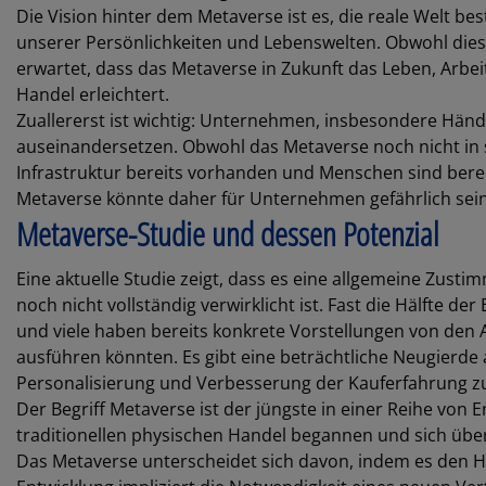
Die Vision hinter dem Metaverse ist es, die reale Welt bes
unserer Persönlichkeiten und Lebenswelten. Obwohl diese V
erwartet, dass das Metaverse in Zukunft das Leben, Arbe
Handel erleichtert.
Zuallererst ist wichtig: Unternehmen, insbesondere Händl
auseinandersetzen. Obwohl das Metaverse noch nicht in se
Infrastruktur bereits vorhanden und Menschen sind bereit
Metaverse könnte daher für Unternehmen gefährlich sein, 
Metaverse-Studie und dessen Potenzial
Eine aktuelle Studie zeigt, dass es eine allgemeine Zust
noch nicht vollständig verwirklicht ist. Fast die Hälfte d
und viele haben bereits konkrete Vorstellungen von den Ak
ausführen könnten. Es gibt eine beträchtliche Neugierde a
Personalisierung und Verbesserung der Kauferfahrung z
Der Begriff Metaverse ist der jüngste in einer Reihe von 
traditionellen physischen Handel begannen und sich üb
Das Metaverse unterscheidet sich davon, indem es den H