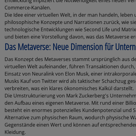
Entwicklung impliziert die Notwendigkeit eines neuen V
Commerce-Kanälen.
Die Idee einer virtuellen Welt, in der man handeln, leben 
philosophische Konzepte und Narrationen zurück, wie sie 
technologische Entwicklungen wie Second Life und Matrix
und bieten eine Vorstellung davon, was das Metaverse er
Das Metaverse: Neue Dimension für Unterne
Das Konzept des Metaverses stammt ursprünglich aus dem
virtuellen Welt aufeinander, führen Transaktionen durc
Einsatz von Neuralink von Elon Musk, einer intrakorporal
Musks Kauf von Twitter wird als taktischer Schachzug ge
verbreiten, was ein klares ökonomisches Kalkül darstellt.
Die Umstrukturierung von Mark Zuckerberg's Unternehm
den Aufbau eines eigenen Metaverse. Mit rund einer Bill
besteht ein enormes potenzielles Kundenpotenzial und Sk
Alternative zum physischen Raum, wodurch physische W
Gegenstände einen Wert und können auf entsprechenden 
Kleidung.