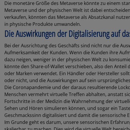
Die monetäre Größe des Metaverse könnte zu einem sta
Metaverse und der physischen Welt ist dabei entscheide
verkaufen, könnten das Metaverse als Absatzkanal nutzen,
in physische Produkte umwandeln.
Die Auswirkungen der Digitalisierung auf da
Bei der Ausrichtung des Geschäfts sind nicht nur die Aus
Aufmerksamkeit der Kunden. Wenn die Kunden ihre Aufmer
dazu neigen, weniger in der physischen Welt zu konsumier
könnte den Share-of-Wallet verschieben, also den Anteil
oder Marken verwendet. Ein Händler oder Hersteller sollte
oder nicht, und die Auswirkungen auf sein ursprüngliche
Die Coronapandemie und der daraus resultierende Lockd
Menschen vermehrt virtuelle Treffen abhalten, anstatt si
Fortschritte in der Medizin die Wahrnehmung der virtuelle
Sehen und Hören simulieren können, und sogar ein Taste 
Geschmackssinn digitalisiert und damit die sensorische Er
Im Grunde geht es darum, unsere sensorischen Erfahrung
skalierbar zu machen. Dies wird die virtuelle Welt bereich