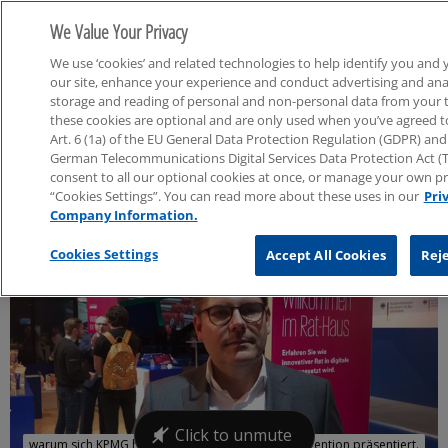
We Value Your Privacy
We use ‘cookies’ and related technologies to help identify you and 
our site, enhance your experience and conduct advertising and analy
storage and reading of personal and non-personal data from your 
these cookies are optional and are only used when you’ve agreed to 
Art. 6 (1a) of the EU General Data Protection Regulation (GDPR) and 
Öffentlicher Sektor
German Telecommunications Digital Services Data Protection Act 
consent to all our optional cookies at once, or manage your own p
“Cookies Settings”. You can read more about these uses in our
Pri
Company Information.
Cookies Settings
Accept All Cookies
Reje