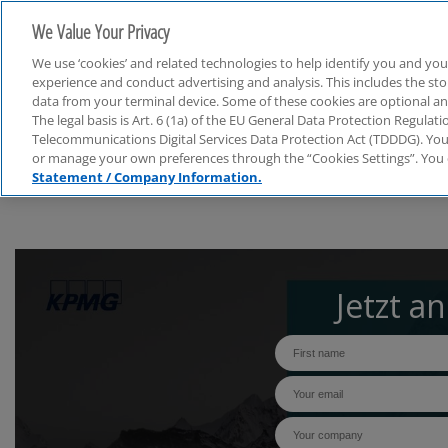
We Value Your Privacy
We use ‘cookies’ and related technologies to help identify you and you
experience and conduct advertising and analysis. This includes the s
data from your terminal device. Some of these cookies are optional a
The legal basis is Art. 6 (1a) of the EU General Data Protection Regula
Governance & Compliance
Telecommunications Digital Services Data Protection Act (TDDDG). You 
or manage your own preferences through the “Cookies Settings”. You 
Statement / Company Information.