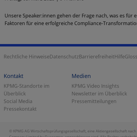
Unsere Speaker:innen gehen der Frage nach, was es für e
Faktoren für eine erfolgreiche Compliance-Transformatio
Rechtliche Hinweise
Datenschutz
Barrierefreiheit
Hilfe
Glos
Kontakt
Medien
KPMG-Standorte im
KPMG Video Insights
Überblick
Newsletter im Überblick
Social Media
Pressemitteilungen
Pressekontakt
© KPMG AG Wirtschaftsprüfungsgesellschaft, eine Aktiengesellschaft nach 
Company Limited by Guarantee, angeschlossen sind. Alle Rechte vorbehalte