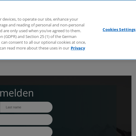
Branchen
Dienstleistungen
Webcasts
Podcasts
Zuk
r devices, to operate our site, enhance your
torage and reading of personal and non-personal
Cookies Settings
nd are only used when you’ve agreed to them.
tion (GDPR) and Section 25 (1) of the German
can consent to all our optional cookies at once,
can read more about these uses in our
Privacy