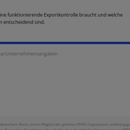
ine funktionierende Exportkontrolle braucht und welche
n entscheidend sind.
sar
Unternehmensangaben
deutschem Recht und ein Mitglied der globalen KPMG-Organisation unabhängiger M
n. Für weitere Einzelheiten über die Struktur der globalen Organisation von KP