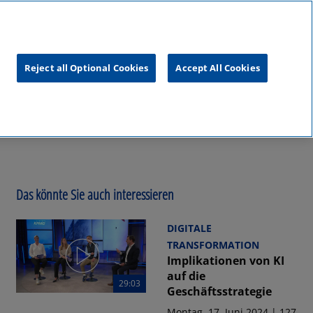
unftsgipfel
KPMG
RealTalk
Reject all Optional Cookies
Accept All Cookies
Das könnte Sie auch interessieren
DIGITALE
TRANSFORMATION
Implikationen von KI
auf die
29:03
Geschäftsstrategie
Montag, 17. Juni 2024 | 127