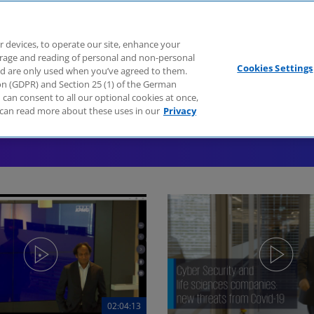
Branchen
Dienstleistungen
Webcasts
Podcasts
Zuk
r devices, to operate our site, enhance your
torage and reading of personal and non-personal
Cookies Settings
nd are only used when you’ve agreed to them.
tion (GDPR) and Section 25 (1) of the German
can consent to all our optional cookies at once,
can read more about these uses in our
Privacy
02:04:13