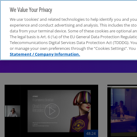
We Value Your Privacy
We use ‘cookies’ and related technologies to help identify you and you
experience and conduct advertising and analysis. This includes the s
data from your terminal device. Some of these cookies are optional a
The legal basis is Art. 6 (1a) of the EU General Data Protection Regula
Telecommunications Digital Services Data Protection Act (TDDDG). You 
or manage your own preferences through the “Cookies Settings”. You 
Cloud
Statement / Company Information.
48:24