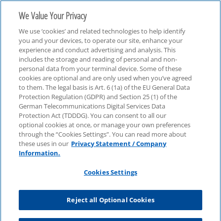
We Value Your Privacy
We use ‘cookies’ and related technologies to help identify
you and your devices, to operate our site, enhance your
experience and conduct advertising and analysis. This
includes the storage and reading of personal and non-
personal data from your terminal device. Some of these
cookies are optional and are only used when you’ve agreed
cloud
to them. The legal basis is Art. 6 (1a) of the EU General Data
Protection Regulation (GDPR) and Section 25 (1) of the
German Telecommunications Digital Services Data
Protection Act (TDDDG). You can consent to all our
optional cookies at once, or manage your own preferences
through the “Cookies Settings”. You can read more about
these uses in our
Privacy Statement / Company
Information.
Cookies Settings
Reject all Optional Cookies