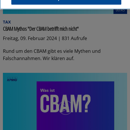
00:45
TAX
CBAM Mythos "Der CBAM betrifft mich nicht"
Freitag, 09. Februar 2024 | 831 Aufrufe
Rund um den CBAM gibt es viele Mythen und
Falschannahmen. Wir klären auf.