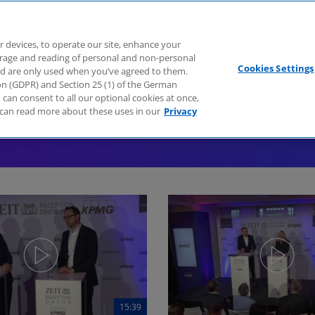
Branchen
Dienstleistungen
Webcasts
Podcasts
Zuk
r devices, to operate our site, enhance your
torage and reading of personal and non-personal
Cookies Settings
nd are only used when you’ve agreed to them.
tion (GDPR) and Section 25 (1) of the German
can consent to all our optional cookies at once,
can read more about these uses in our
Privacy
15:39