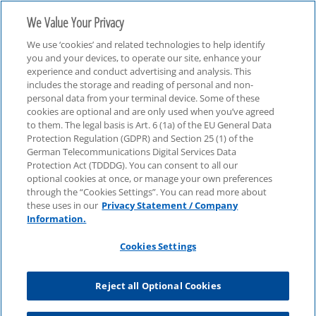
We Value Your Privacy
We use ‘cookies’ and related technologies to help identify
you and your devices, to operate our site, enhance your
experience and conduct advertising and analysis. This
includes the storage and reading of personal and non-
personal data from your terminal device. Some of these
cookies are optional and are only used when you’ve agreed
Governance & Compliance
to them. The legal basis is Art. 6 (1a) of the EU General Data
Protection Regulation (GDPR) and Section 25 (1) of the
German Telecommunications Digital Services Data
Protection Act (TDDDG). You can consent to all our
optional cookies at once, or manage your own preferences
through the “Cookies Settings”. You can read more about
these uses in our
Privacy Statement / Company
Information.
Cookies Settings
Reject all Optional Cookies