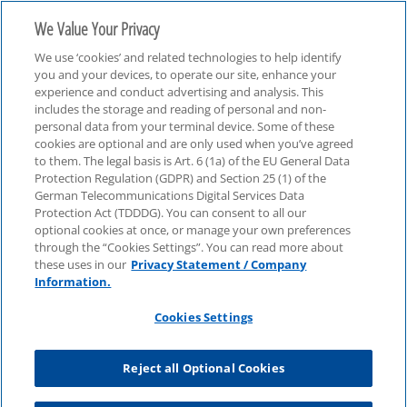
We Value Your Privacy
We use ‘cookies’ and related technologies to help identify
you and your devices, to operate our site, enhance your
experience and conduct advertising and analysis. This
includes the storage and reading of personal and non-
personal data from your terminal device. Some of these
Karriere
cookies are optional and are only used when you’ve agreed
to them. The legal basis is Art. 6 (1a) of the EU General Data
Protection Regulation (GDPR) and Section 25 (1) of the
German Telecommunications Digital Services Data
Protection Act (TDDDG). You can consent to all our
optional cookies at once, or manage your own preferences
through the “Cookies Settings”. You can read more about
these uses in our
Privacy Statement / Company
Information.
Cookies Settings
Reject all Optional Cookies