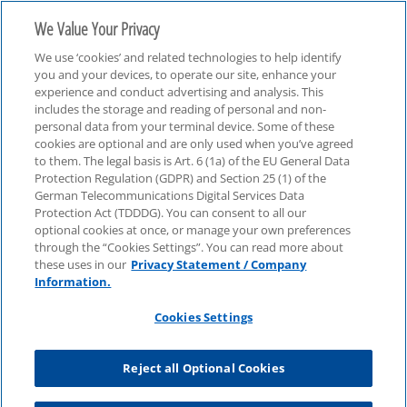
We Value Your Privacy
We use ‘cookies’ and related technologies to help identify
you and your devices, to operate our site, enhance your
experience and conduct advertising and analysis. This
includes the storage and reading of personal and non-
personal data from your terminal device. Some of these
Karriere
cookies are optional and are only used when you’ve agreed
to them. The legal basis is Art. 6 (1a) of the EU General Data
Protection Regulation (GDPR) and Section 25 (1) of the
German Telecommunications Digital Services Data
Protection Act (TDDDG). You can consent to all our
optional cookies at once, or manage your own preferences
through the “Cookies Settings”. You can read more about
these uses in our
Privacy Statement / Company
Information.
Cookies Settings
Reject all Optional Cookies