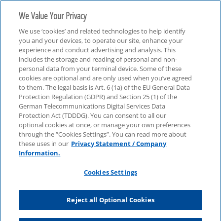
We Value Your Privacy
We use ‘cookies’ and related technologies to help identify
you and your devices, to operate our site, enhance your
experience and conduct advertising and analysis. This
includes the storage and reading of personal and non-
personal data from your terminal device. Some of these
Real Estate
cookies are optional and are only used when you’ve agreed
to them. The legal basis is Art. 6 (1a) of the EU General Data
Protection Regulation (GDPR) and Section 25 (1) of the
German Telecommunications Digital Services Data
Protection Act (TDDDG). You can consent to all our
optional cookies at once, or manage your own preferences
through the “Cookies Settings”. You can read more about
these uses in our
Privacy Statement / Company
Information.
Cookies Settings
Reject all Optional Cookies