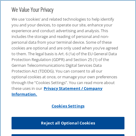
We Value Your Privacy
We use ‘cookies’ and related technologies to help identify
you and your devices, to operate our site, enhance your
experience and conduct advertising and analysis. This
includes the storage and reading of personal and non-
personal data from your terminal device. Some of these
Life Sciences & Chemie
cookies are optional and are only used when you’ve agreed
to them. The legal basis is Art. 6 (1a) of the EU General Data
Protection Regulation (GDPR) and Section 25 (1) of the
German Telecommunications Digital Services Data
Protection Act (TDDDG). You can consent to all our
optional cookies at once, or manage your own preferences
through the “Cookies Settings”. You can read more about
these uses in our
Privacy Statement / Company
Information.
Cookies Settings
Reject all Optional Cookies