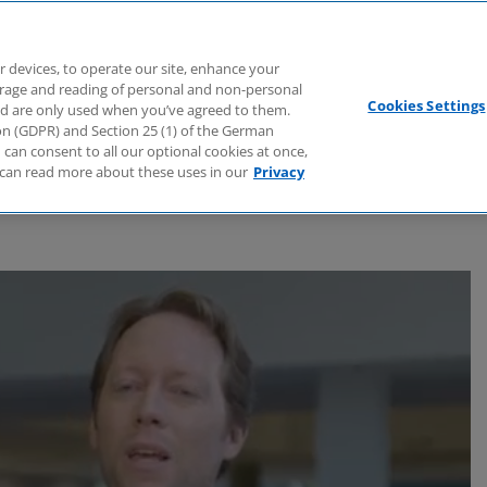
Branchen
Dienstleistungen
Webcasts
Podcasts
Zuk
r devices, to operate our site, enhance your
torage and reading of personal and non-personal
Cookies Settings
nd are only used when you’ve agreed to them.
tion (GDPR) and Section 25 (1) of the German
can consent to all our optional cookies at once,
can read more about these uses in our
Privacy