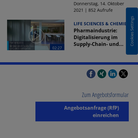
Donnerstag, 14. Oktober
2021 | 852 Aufrufe
Cookies Settings
LIFE SCIENCES & CHEMIE
Pharmaindustrie:
Digitalisierung im
Supply-Chain- und...
02:27
Freitag, 15. Oktober 2021 |
728 Aufrufe
02:18
LIFE SCIENCES & CHEMIE
Medizintechnologie:
Patientenzentrierung
und Innovationen...
Zum Angebotsformular
Donnerstag, 14. Oktober
Angebotsanfrage (RfP)
2021 | 453 Aufrufe
einreichen
02:35
INDUSTRIELLE
PRODUKTION
Chemieindustrie: