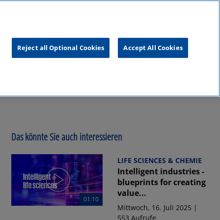
unftsgipfel
KPMG
RealTalk
Reject all Optional Cookies
Accept All Cookies
Das könnte Sie auch interessieren
LIFE SCIENCES & CHEMIE
Intelligent industries -
blueprints for creating
value...
01:10
Mittwoch, 16. Juli 2025 |
553 Aufrufe