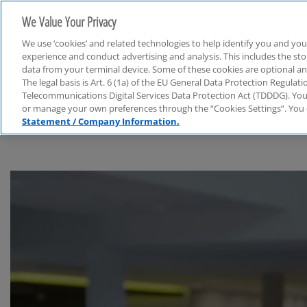
We Value Your Privacy
We use ‘cookies’ and related technologies to help identify you and you
experience and conduct advertising and analysis. This includes the s
data from your terminal device. Some of these cookies are optional a
The legal basis is Art. 6 (1a) of the EU General Data Protection Regula
Life Sciences & Chemie
Telecommunications Digital Services Data Protection Act (TDDDG). You 
or manage your own preferences through the “Cookies Settings”. You 
Statement / Company Information.