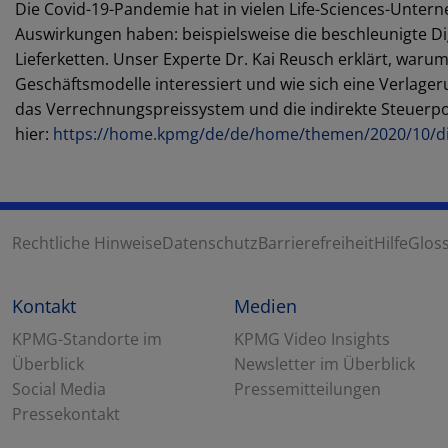
Die Covid-19-Pandemie hat in vielen Life-Sciences-Untern
Auswirkungen haben: beispielsweise die beschleunigte Dig
Lieferketten. Unser Experte Dr. Kai Reusch erklärt, warum 
Geschäftsmodelle interessiert und wie sich eine Verlage
das Verrechnungspreissystem und die indirekte Steuerposi
hier:
https://home.kpmg/de/de/home/themen/2020/10/dig
Rechtliche Hinweise
Datenschutz
Barrierefreiheit
Hilfe
Glos
Kontakt
Medien
KPMG-Standorte im
KPMG Video Insights
Überblick
Newsletter im Überblick
Social Media
Pressemitteilungen
Pressekontakt