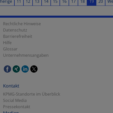
herige
11
12
13
14
15
16
17
18
19
20
We
Rechtliche Hinweise
Datenschutz
Barrierefreiheit
Hilfe
Glossar
Unternehmensangaben
Kontakt
KPMG-Standorte im Überblick
Social Media
Pressekontakt
Medien