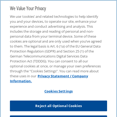
We Value Your Privacy
We use ‘cookies’ and related technologies to help identify
you and your devices, to operate our site, enhance your
experience and conduct advertising and analysis. This
includes the storage and reading of personal and non-
personal data from your terminal device. Some of these
Life Sciences & Chemie
cookies are optional and are only used when you’ve agreed
to them. The legal basis is Art. 6 (1a) of the EU General Data
Protection Regulation (GDPR) and Section 25 (1) of the
German Telecommunications Digital Services Data
Protection Act (TDDDG). You can consent to all our
optional cookies at once, or manage your own preferences
through the “Cookies Settings”. You can read more about
these uses in our
Privacy Statement / Company
Information.
Cookies Settings
Reject all Optional Cookies