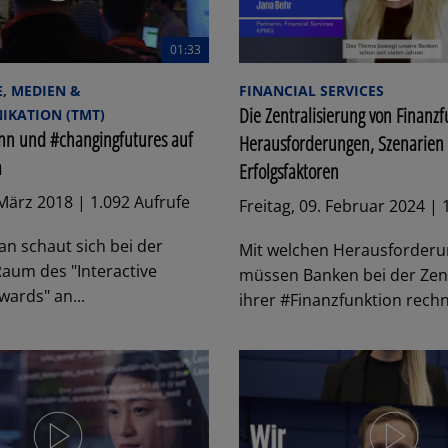
01:33
, MEDIEN &
FINANCIAL SERVICES
Die Zentralisierung von Finanz
KATION (TMT)
n und #changingfutures auf
Herausforderungen, Szenarien
m
Erfolgsfaktoren
März 2018 | 1.092 Aufrufe
Freitag, 09. Februar 2024 | 
n schaut sich bei der
Mit welchen Herausforder
aum des "Interactive
müssen Banken bei der Zent
wards" an...
ihrer #Finanzfunktion rechn