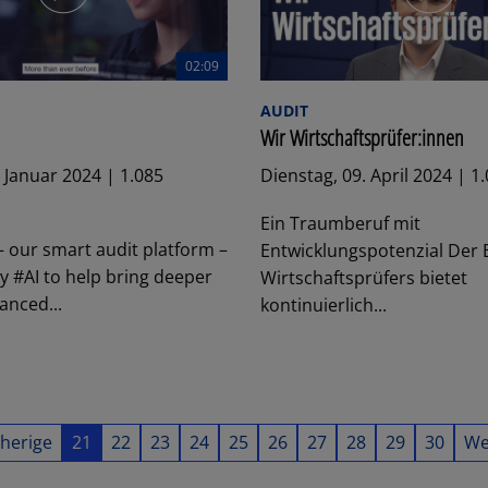
02:09
AUDIT
Wir Wirtschaftsprüfer:innen
. Januar 2024 | 1.085
Dienstag, 09. April 2024 | 1
Ein Traumberuf mit
 our smart audit platform –
Entwicklungspotenzial Der 
y #AI to help bring deeper
Wirtschaftsprüfers bietet
anced...
kontinuierlich...
herige
21
22
23
24
25
26
27
28
29
30
We