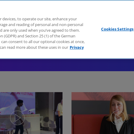
Branchen
Dienstleistungen
Webcasts
Podcasts
Zuk
r devices, to operate our site, enhance your
torage and reading of personal and non-personal
Cookies Settings
nd are only used when you’ve agreed to them.
tion (GDPR) and Section 25 (1) of the German
can consent to all our optional cookies at once,
can read more about these uses in our
Privacy