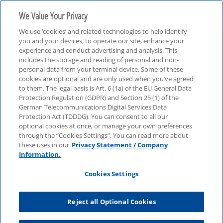
We Value Your Privacy
We use ‘cookies’ and related technologies to help identify
you and your devices, to operate our site, enhance your
experience and conduct advertising and analysis. This
includes the storage and reading of personal and non-
personal data from your terminal device. Some of these
Podcast
cookies are optional and are only used when you’ve agreed
to them. The legal basis is Art. 6 (1a) of the EU General Data
Protection Regulation (GDPR) and Section 25 (1) of the
German Telecommunications Digital Services Data
Protection Act (TDDDG). You can consent to all our
optional cookies at once, or manage your own preferences
through the “Cookies Settings”. You can read more about
these uses in our
Privacy Statement / Company
Information.
Cookies Settings
Reject all Optional Cookies