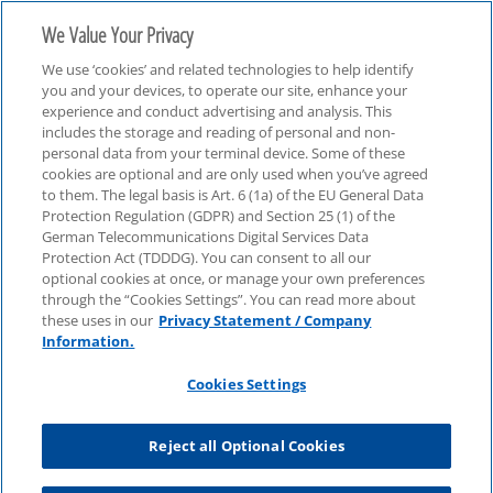
We Value Your Privacy
We use ‘cookies’ and related technologies to help identify
you and your devices, to operate our site, enhance your
experience and conduct advertising and analysis. This
includes the storage and reading of personal and non-
personal data from your terminal device. Some of these
Real Estate
cookies are optional and are only used when you’ve agreed
to them. The legal basis is Art. 6 (1a) of the EU General Data
Protection Regulation (GDPR) and Section 25 (1) of the
German Telecommunications Digital Services Data
Protection Act (TDDDG). You can consent to all our
optional cookies at once, or manage your own preferences
through the “Cookies Settings”. You can read more about
these uses in our
Privacy Statement / Company
Information.
Cookies Settings
Reject all Optional Cookies