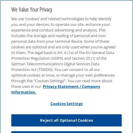
We Value Your Privacy
We use ‘cookies’ and related technologies to help identify
you and your devices, to operate our site, enhance your
experience and conduct advertising and analysis. This
includes the storage and reading of personal and non-
personal data from your terminal device. Some of these
Life Sciences & Chemie
cookies are optional and are only used when you’ve agreed
to them. The legal basis is Art. 6 (1a) of the EU General Data
Protection Regulation (GDPR) and Section 25 (1) of the
German Telecommunications Digital Services Data
Protection Act (TDDDG). You can consent to all our
optional cookies at once, or manage your own preferences
through the “Cookies Settings”. You can read more about
these uses in our
Privacy Statement / Company
Information.
Cookies Settings
Reject all Optional Cookies