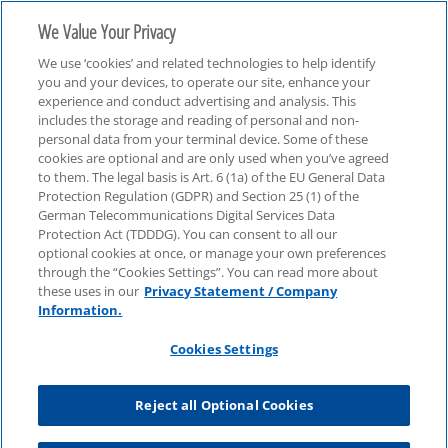
We Value Your Privacy
We use ‘cookies’ and related technologies to help identify
you and your devices, to operate our site, enhance your
experience and conduct advertising and analysis. This
includes the storage and reading of personal and non-
personal data from your terminal device. Some of these
M&A mit Software-Assets
cookies are optional and are only used when you’ve agreed
to them. The legal basis is Art. 6 (1a) of the EU General Data
Protection Regulation (GDPR) and Section 25 (1) of the
German Telecommunications Digital Services Data
Protection Act (TDDDG). You can consent to all our
optional cookies at once, or manage your own preferences
through the “Cookies Settings”. You can read more about
these uses in our
Privacy Statement / Company
Information.
Cookies Settings
Reject all Optional Cookies