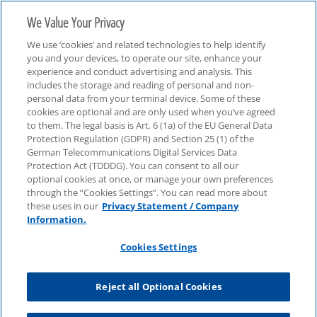
We Value Your Privacy
We use ‘cookies’ and related technologies to help identify
you and your devices, to operate our site, enhance your
experience and conduct advertising and analysis. This
includes the storage and reading of personal and non-
personal data from your terminal device. Some of these
Webcasts
cookies are optional and are only used when you’ve agreed
to them. The legal basis is Art. 6 (1a) of the EU General Data
Protection Regulation (GDPR) and Section 25 (1) of the
German Telecommunications Digital Services Data
Protection Act (TDDDG). You can consent to all our
optional cookies at once, or manage your own preferences
through the “Cookies Settings”. You can read more about
these uses in our
Privacy Statement / Company
Information.
Cookies Settings
Reject all Optional Cookies