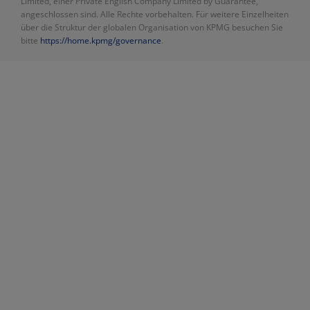
Limited, einer Private English Company Limited by Guarantee,
angeschlossen sind. Alle Rechte vorbehalten. Für weitere Einzelheiten
über die Struktur der globalen Organisation von KPMG besuchen Sie
bitte
https://home.kpmg/governance
.