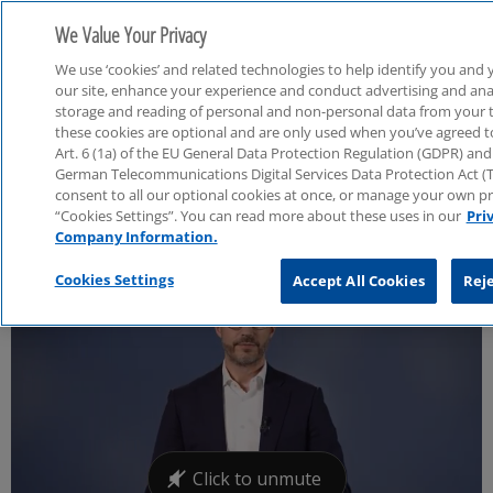
We Value Your Privacy
We use ‘cookies’ and related technologies to help identify you and 
our site, enhance your experience and conduct advertising and analy
storage and reading of personal and non-personal data from your 
these cookies are optional and are only used when you’ve agreed to 
Art. 6 (1a) of the EU General Data Protection Regulation (GDPR) and 
Öffentlicher Sektor
German Telecommunications Digital Services Data Protection Act 
consent to all our optional cookies at once, or manage your own p
“Cookies Settings”. You can read more about these uses in our
Pri
Company Information.
Cookies Settings
Accept All Cookies
Reje