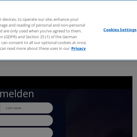
Branchen
Dienstleistungen
Webcasts
Podcasts
Zuk
r devices, to operate our site, enhance your
torage and reading of personal and non-personal
Cookies Settings
nd are only used when you’ve agreed to them.
tion (GDPR) and Section 25 (1) of the German
can consent to all our optional cookies at once,
can read more about these uses in our
Privacy