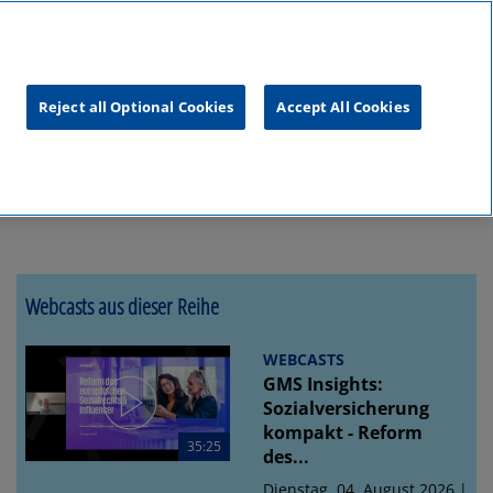
unftsgipfel
KPMG
RealTalk
Reject all Optional Cookies
Accept All Cookies
Webcasts aus dieser Reihe
WEBCASTS
GMS Insights:
Sozialversicherung
kompakt - Reform
35:25
des...
Dienstag, 04. August 2026 |