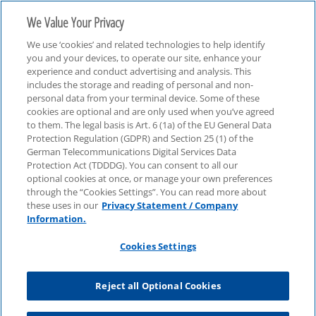
We Value Your Privacy
We use ‘cookies’ and related technologies to help identify
you and your devices, to operate our site, enhance your
experience and conduct advertising and analysis. This
includes the storage and reading of personal and non-
personal data from your terminal device. Some of these
Podcast
cookies are optional and are only used when you’ve agreed
to them. The legal basis is Art. 6 (1a) of the EU General Data
Protection Regulation (GDPR) and Section 25 (1) of the
German Telecommunications Digital Services Data
Protection Act (TDDDG). You can consent to all our
optional cookies at once, or manage your own preferences
through the “Cookies Settings”. You can read more about
these uses in our
Privacy Statement / Company
Information.
Cookies Settings
Reject all Optional Cookies